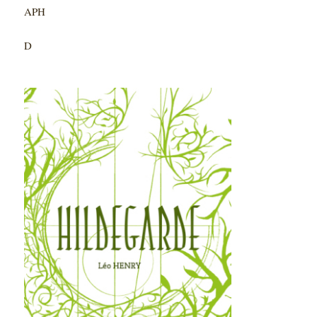
APH
D