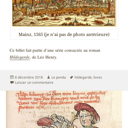
Mainz, 1565 (je n’ai pas de photo antérieure)
Ce billet fait partie d’une série consacrée au roman
Hildegarde
, de Léo Henry.
Publié
Auteur
Mots-
8 décembre 2018
Le pendu
hildegarde
,
livres
le
sur Lire Hildegarde – Livre VIII – Mayence
clés
Laisser un commentaire