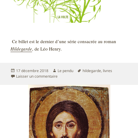
Ce billet est le dernier d’une série consacrée au roman
Hildegarde
, de Léo Henry.
Publié
Auteur
Mots-
17 décembre 2018
Le pendu
hildegarde
,
livres
le
sur Lire Hildegarde – Coda
clés
Laisser un commentaire