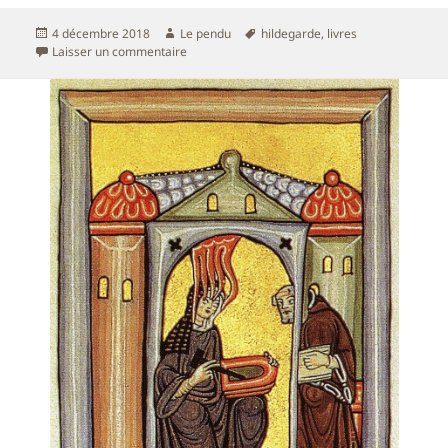
Publié
Auteur
Mots-
4 décembre 2018
Le pendu
hildegarde
,
livres
le
sur Lire Hildegarde – Livre VII – Le légendaire
clés
Laisser un commentaire