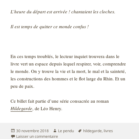
L’heure du départ est arrivée ! chantaient les cloches.
Il est temps de quitter ce monde confus !
En ces temps troublés, le lecteur inquiet trouvera dans le
livre vert un espace depuis lequel respirer, voir, comprendre
le monde. On y trouve la vie et la mort, le mal et la sainteté,
les constructions des hommes et le flot large du Rhin. Et un
peu de paix.
Ce billet fait partie d’une série consacrée au roman
Hildegarde
, de Léo Henry.
Publié
Auteur
Mots-
30 novembre 2018
Le pendu
hildegarde
,
livres
le
sur Lire Hildegarde – Livre VI – Vita Hildegardis
clés
Laisser un commentaire