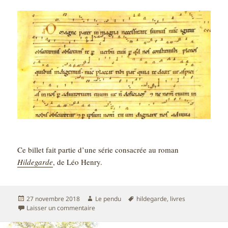
Ce billet fait partie d’une série consacrée au roman
Hildegarde
, de Léo Henry.
Publié
Auteur
Mots-
27 novembre 2018
Le pendu
hildegarde
,
livres
le
sur Lire Hildegarde – Livre V – Le lapidaire
clés
Laisser un commentaire