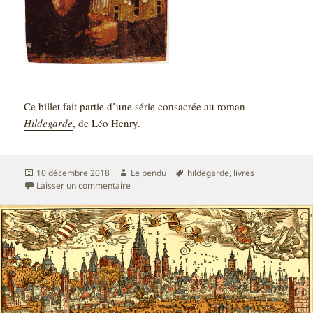
Ce billet fait partie d’une série consacrée au roman
Hildegarde
, de Léo Henry.
Publié
Auteur
Mots-
10 décembre 2018
Le pendu
hildegarde
,
livres
le
sur Lire Hildegarde – Livre IX – Apocalypse
clés
Laisser un commentaire