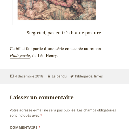
Siegfried, pas en très bonne posture.
Ce billet fait partie d’une série consacrée au roman
Hildegarde
, de Léo Henry.
Publié
Auteur
Mots-
4 décembre 2018
Le pendu
hildegarde
,
livres
le
clés
Laisser un commentaire
Votre adresse e-mail ne sera pas publiée.
Les champs obligatoires
sont indiqués avec
*
COMMENTAIRE
*