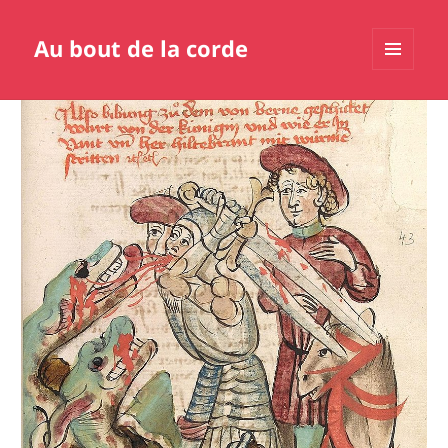
Au bout de la corde
MENU
ET
WIDGETS