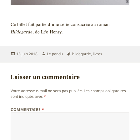
Ce billet fait partie d’une série consacrée au roman
Hildegarde
, de Léo Henry.
Publié
Auteur
Mots-
15 juin 2018
Le pendu
hildegarde
,
livres
le
clés
Laisser un commentaire
Votre adresse e-mail ne sera pas publiée.
Les champs obligatoires
sont indiqués avec
*
COMMENTAIRE
*