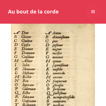
Au bout de la corde
MENU
ET
WIDGETS