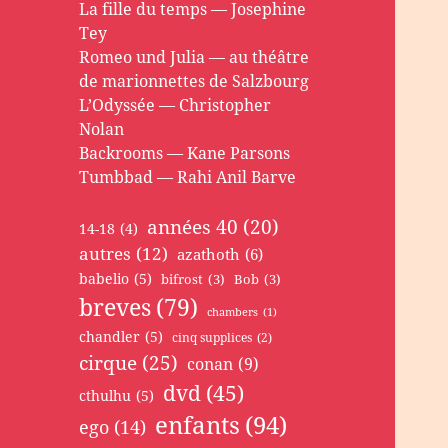
La fille du temps — Josephine
Tey
Romeo und Julia — au théâtre
de marionnettes de Salzbourg
L’Odyssée — Christopher
Nolan
Backrooms — Kane Parsons
Tumbbad — Rahi Anil Barve
années 40
(20)
14-18
(4)
autres
(12)
azathoth
(6)
babelio
(5)
bifrost
(3)
Bob
(3)
breves
(79)
chambers
(1)
chandler
(5)
cinq supplices
(2)
cirque
(25)
conan
(9)
dvd
(45)
cthulhu
(5)
enfants
(94)
ego
(14)