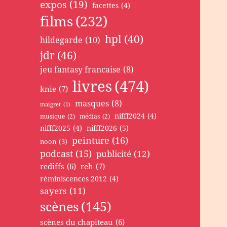
expos
(19)
facettes
(4)
films
(232)
hpl
(40)
hildegarde
(10)
jdr
(46)
jeu fantasy francaise
(8)
livres
(474)
knie
(7)
masques
(8)
maigret
(1)
nifff2024
(4)
musique
(2)
médias
(2)
nifff2025
(4)
nifff2026
(5)
peinture
(16)
noon
(3)
podcast
(15)
publicité
(12)
rediffs
(6)
reh
(7)
réminiscences 2012
(4)
sayers
(11)
scènes
(145)
scènes du chapiteau
(6)