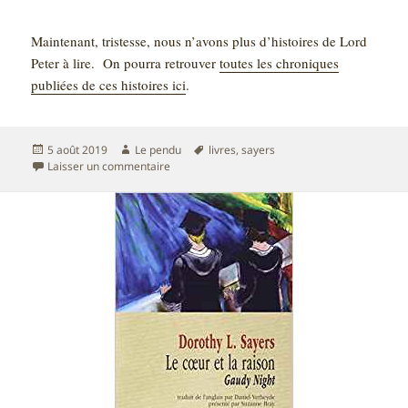
Maintenant, tristesse, nous n’avons plus d’histoires de Lord
Peter à lire. On pourra retrouver
toutes les chroniques
publiées de ces histoires ici
.
Publié
Auteur
Mots-
5 août 2019
Le pendu
livres
,
sayers
le
sur Les neuf tailleurs – Dorothy Sayers
clés
Laisser un commentaire