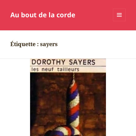
Au bout de la corde
MENU
ET
WIDGETS
Étiquette :
sayers