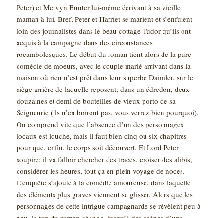
Peter) et Mervyn Bunter lui-même écrivant à sa vieille
maman à lui. Bref, Peter et Harriet se marient et s’enfuient
loin des journalistes dans le beau cottage Tudor qu’ils ont
acquis à la campagne dans des circonstances
rocambolesques. Le début du roman tient alors de la pure
comédie de moeurs, avec le couple marié arrivant dans la
maison où rien n’est prêt dans leur superbe Daimler, sur le
siège arrière de laquelle reposent, dans un édredon, deux
douzaines et demi de bouteilles de vieux porto de sa
Seigneurie (ils n’en boiront pas, vous verrez bien pourquoi).
On comprend vite que l’absence d’un des personnages
locaux est louche, mais il faut bien cinq ou six chapitres
pour que, enfin, le corps soit découvert. Et Lord Peter
soupire: il va falloir chercher des traces, croiser des alibis,
considérer les heures, tout ça en plein voyage de noces.
L’enquête s’ajoute à la comédie amoureuse, dans laquelle
des éléments plus graves viennent se glisser. Alors que les
personnages de cette intrigue campagnarde se révèlent peu à
peu, le ton du roman change, jusqu’à des scènes d’une