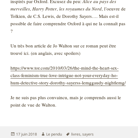
inspirés par Oxford. Excusez du peu:
Alice au pays des
merveilles
,
Harry Potter
,
les royaumes du Nord
, l’oeuvre de
Tolkien, de C.S. Lewis, de Dorothy Sayers…. Mais est-il
possible de faire comprendre Oxford à qui ne la connaît pas
?
Un très bon article de Jo Walton sur ce roman peut être
trouvé ici. (en anglais, avec spoilers)
https://www.tor.com/2010/03/26/the-mind-the-heart-sex-
class-feminism-true-love-intrigue-not-your-everyday-ho-
hum-detective-story-dorothy-sayerss-lemggaudy-nightlemg/
Je ne suis pas plus convaincu, mais je comprends aussi le
point de vue de Walton.
Publié
Auteur
Mots-
17 juin 2018
Le pendu
livres
,
sayers