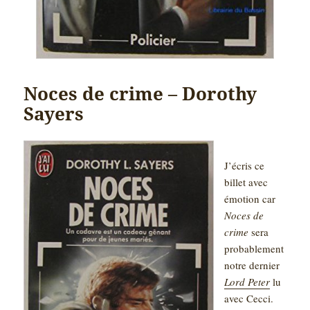
Noces de crime – Dorothy
Sayers
J’écris ce
billet avec
émotion car
Noces de
crime
sera
probablement
notre dernier
Lord Peter
lu
avec Cecci.