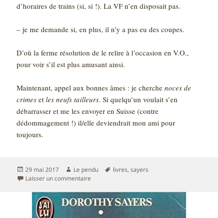
d’horaires de trains (si, si !). La VF n’en disposait pas.
– je me demande si, en plus, il n’y a pas eu des coupes.
D’où la ferme résolution de le relire à l’occasion en V.O.,
pour voir s’il est plus amusant ainsi.
Maintenant, appel aux bonnes âmes : je cherche
noces de
crimes
et
les neufs tailleurs
. Si quelqu’un voulait s’en
débarrasser et me les envoyer en Suisse (contre
dédommagement !) il/elle deviendrait mon ami pour
toujours.
Publié
Auteur
Mots-
29 mai 2017
Le pendu
livres
,
sayers
le
sur Cinq fausses pistes (Lord Peter en Ecosse)
clés
Laisser un commentaire