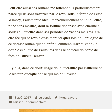
Peut-être aussi ces romans me touchent ils particulièrement
parce qu’ils sont traversés par le rêve, sous la forme de Peter
Wimsey, l’aristocrate idéal, merveilleusement éduqué, lettré,
riche sans mesure, dont la fortune dépensée avec charme a
soulagé l’auteure dans ses périodes de vaches maigres. Un
être fée qui se révèle quasiment tel quel lors de l’épilogue de
ce dernier roman quand enfin il emmène Harriet Vane (le
double explicite de l’auteure) dans le château de conte de
fées de Duke’s Denver.
Il y a là, dans ce doux usage de la littérature par l’auteure et
le lecteur, quelque chose qui me bouleverse.
Publié
Auteur
Mots-
18 août 2017
Le pendu
livres
,
sayers
le
sur Noces de crime – Dorothy Sayers
clés
Laisser un commentaire