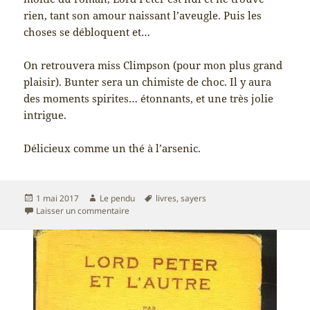
rien, tant son amour naissant l’aveugle. Puis les
choses se débloquent et…
On retrouvera miss Climpson (pour mon plus grand
plaisir). Bunter sera un chimiste de choc. Il y aura
des moments spirites… étonnants, et une très jolie
intrigue.
Délicieux comme un thé à l’arsenic.
Publié
Auteur
Mots-
1 mai 2017
Le pendu
livres
,
sayers
le
sur Poison violent – Dorothy Sayers
clés
Laisser un commentaire