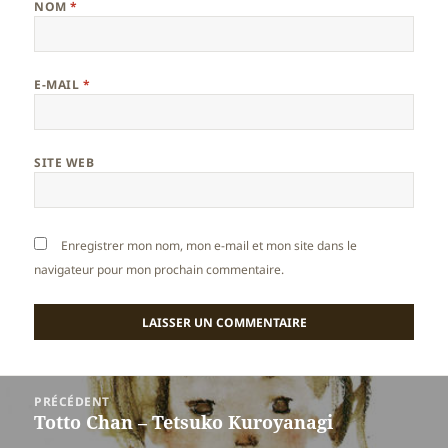
NOM
*
E-MAIL
*
SITE WEB
Enregistrer mon nom, mon e-mail et mon site dans le
navigateur pour mon prochain commentaire.
Navigation
PRÉCÉDENT
de
Totto Chan – Tetsuko Kuroyanagi
Article
l’article
précédent :