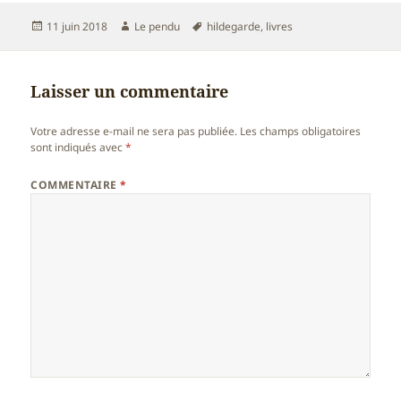
Publié
Auteur
Mots-
11 juin 2018
Le pendu
hildegarde
,
livres
le
clés
Laisser un commentaire
Votre adresse e-mail ne sera pas publiée.
Les champs obligatoires
sont indiqués avec
*
COMMENTAIRE
*