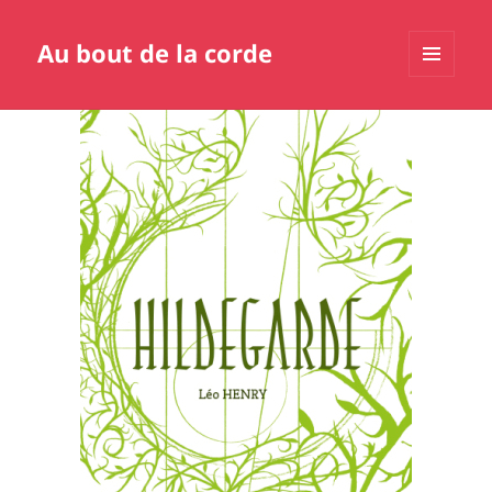
Au bout de la corde
MENU
ET
WIDGETS