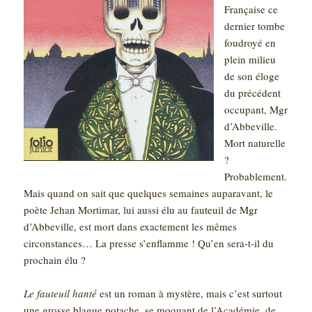
Française ce
dernier tombe
foudroyé en
plein milieu
de son éloge
du précédent
occupant, Mgr
d’Abbeville.
Mort naturelle
?
Probablement.
Mais quand on sait que quelques semaines auparavant, le
poète Jehan Mortimar, lui aussi élu au fauteuil de Mgr
d’Abbeville, est mort dans exactement les mêmes
circonstances… La presse s’enflamme ! Qu’en sera-t-il du
prochain élu ?
Le fauteuil hanté
est un roman à mystère, mais c’est surtout
une grosse blague potache, se moquant de l’Académie, de