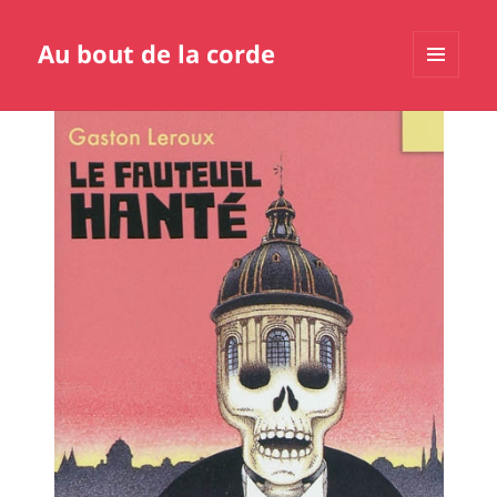
Au bout de la corde
MENU
ET
WIDGETS