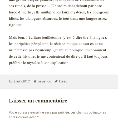
ses rituels, de la presse… L’histoire tient debout par pure
force d’inertie, elle multiplie les faux mystères, les bourgeois
idiots, les dialogues absurdes, le tout dans une langue assez
rigolote.
Mais bon, l’écriture feuilletonne (c’est-à-dire tire à la ligne),
les péripéties péripètent, le récit se moque et tout ça et ne
m’intéresse pas beaucoup. Quant au pourquoi du comment
de cette histoire, je me contenterai de dire qu’il faut toujours
préférer le mystère à son explication.
Publié
Auteur
Mots-
2 juin 2017
Le pendu
livres
le
clés
Laisser un commentaire
Votre adresse e-mail ne sera pas publiée.
Les champs obligatoires
sont indiqués avec
*