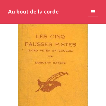
Au bout de la corde
MENU
ET
WIDGETS