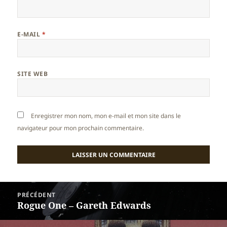
E-MAIL
*
SITE WEB
Enregistrer mon nom, mon e-mail et mon site dans le
navigateur pour mon prochain commentaire.
Navigation
PRÉCÉDENT
de
Rogue One – Gareth Edwards
Article
l’article
précédent :