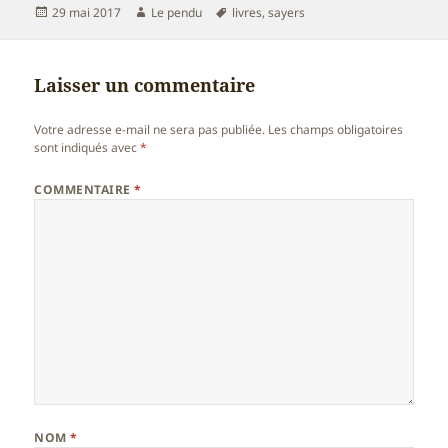
Publié
Auteur
Mots-
29 mai 2017
Le pendu
livres
,
sayers
le
clés
Laisser un commentaire
Votre adresse e-mail ne sera pas publiée.
Les champs obligatoires
sont indiqués avec
*
COMMENTAIRE
*
NOM
*