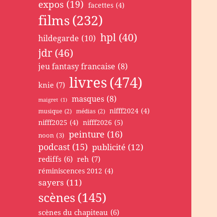
expos
(19)
facettes
(4)
films
(232)
hpl
(40)
hildegarde
(10)
jdr
(46)
jeu fantasy francaise
(8)
livres
(474)
knie
(7)
masques
(8)
maigret
(1)
nifff2024
(4)
musique
(2)
médias
(2)
nifff2025
(4)
nifff2026
(5)
peinture
(16)
noon
(3)
podcast
(15)
publicité
(12)
rediffs
(6)
reh
(7)
réminiscences 2012
(4)
sayers
(11)
scènes
(145)
scènes du chapiteau
(6)