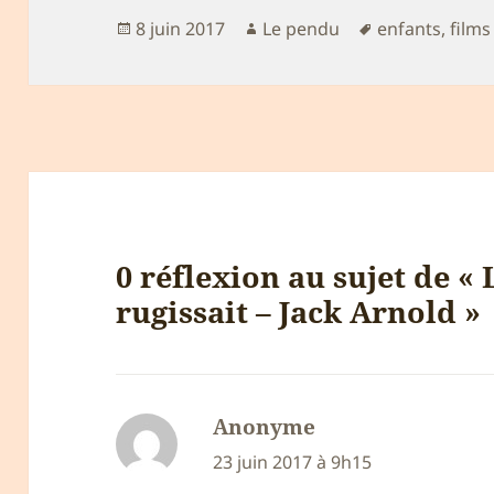
Publié
Auteur
Mots-
8 juin 2017
Le pendu
enfants
,
films
le
clés
0 réflexion au sujet de « 
rugissait – Jack Arnold »
Anonyme
dit :
23 juin 2017 à 9h15