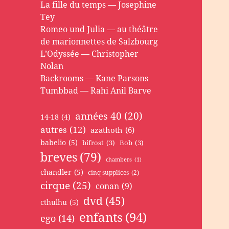
La fille du temps — Josephine
Tey
Romeo und Julia — au théâtre
de marionnettes de Salzbourg
L’Odyssée — Christopher
Nolan
Backrooms — Kane Parsons
Tumbbad — Rahi Anil Barve
années 40
(20)
14-18
(4)
autres
(12)
azathoth
(6)
babelio
(5)
bifrost
(3)
Bob
(3)
breves
(79)
chambers
(1)
chandler
(5)
cinq supplices
(2)
cirque
(25)
conan
(9)
dvd
(45)
cthulhu
(5)
enfants
(94)
ego
(14)