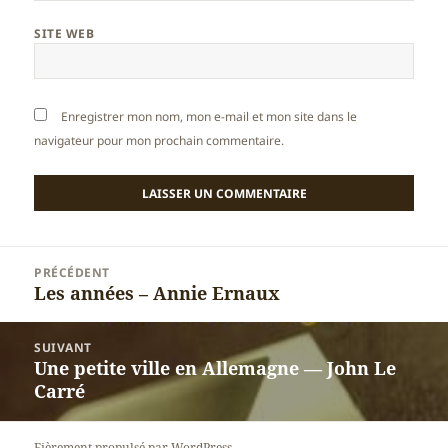
SITE WEB
Enregistrer mon nom, mon e-mail et mon site dans le
navigateur pour mon prochain commentaire.
Navigation
PRÉCÉDENT
de
Les années – Annie Ernaux
Article
l’article
précédent :
SUIVANT
Une petite ville en Allemagne — John Le
Article
Carré
suivant :
Fièrement propulsé par WordPress