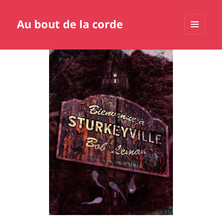
Au bout de la corde
MENU
ET
WIDGETS