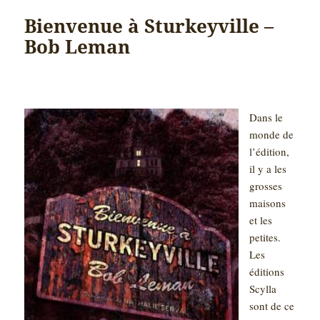
Bienvenue à Sturkeyville –
Bob Leman
Dans le
monde de
l’édition,
il y a les
grosses
maisons
et les
petites.
Les
éditions
Scylla
sont de ce