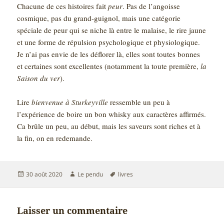
Chacune de ces histoires fait
peur
. Pas de l’angoisse
cosmique, pas du grand-guignol, mais une catégorie
spéciale de peur qui se niche là entre le malaise, le rire jaune
et une forme de répulsion psychologique et physiologique.
Je n’ai pas envie de les déflorer là, elles sont toutes bonnes
et certaines sont excellentes (notamment la toute première,
la
Saison du ver
).
Lire
bienvenue à Sturkeyville
ressemble un peu à
l’expérience de boire un bon whisky aux caractères affirmés.
Ca brûle un peu, au début, mais les saveurs sont riches et à
la fin, on en redemande.
Publié
Auteur
Mots-
30 août 2020
Le pendu
livres
le
clés
Laisser un commentaire