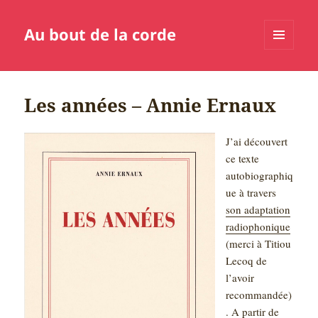
Au bout de la corde
MENU
ET
WIDGETS
Les années – Annie Ernaux
J’ai
découvert
ce texte
autobiographiq
ue à travers
son adaptation
radiophonique
(merci à Titiou
Lecoq de
l’avoir
recommandée)
. A partir de