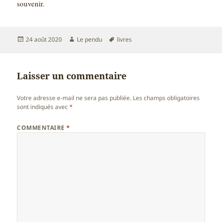
souvenir.
Publié
Auteur
Mots-
24 août 2020
Le pendu
livres
le
clés
Laisser un commentaire
Votre adresse e-mail ne sera pas publiée.
Les champs obligatoires
sont indiqués avec
*
COMMENTAIRE
*