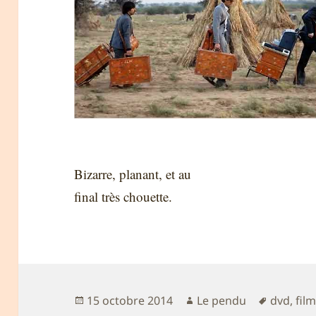
Bizarre, planant, et au
final très chouette.
Publié
Auteur
Mots-
15 octobre 2014
Le pendu
dvd
,
fil