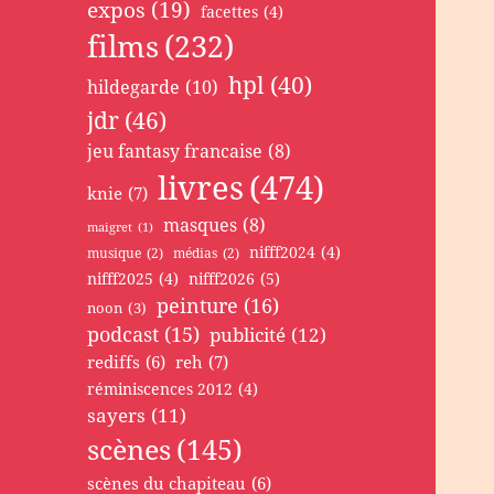
expos
(19)
facettes
(4)
films
(232)
hpl
(40)
hildegarde
(10)
jdr
(46)
jeu fantasy francaise
(8)
livres
(474)
knie
(7)
masques
(8)
maigret
(1)
nifff2024
(4)
musique
(2)
médias
(2)
nifff2025
(4)
nifff2026
(5)
peinture
(16)
noon
(3)
podcast
(15)
publicité
(12)
rediffs
(6)
reh
(7)
réminiscences 2012
(4)
sayers
(11)
scènes
(145)
scènes du chapiteau
(6)