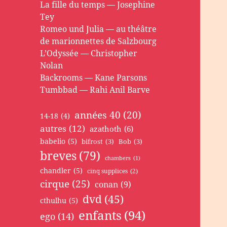
La fille du temps — Josephine
Tey
Romeo und Julia — au théâtre
de marionnettes de Salzbourg
L’Odyssée — Christopher
Nolan
Backrooms — Kane Parsons
Tumbbad — Rahi Anil Barve
années 40
(20)
14-18
(4)
autres
(12)
azathoth
(6)
babelio
(5)
bifrost
(3)
Bob
(3)
breves
(79)
chambers
(1)
chandler
(5)
cinq supplices
(2)
cirque
(25)
conan
(9)
dvd
(45)
cthulhu
(5)
enfants
(94)
ego
(14)