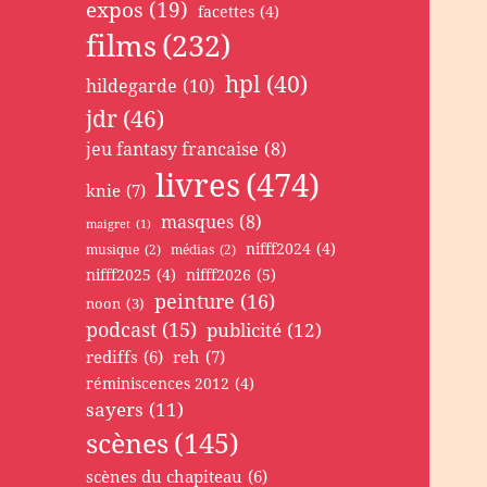
expos
(19)
facettes
(4)
films
(232)
hpl
(40)
hildegarde
(10)
jdr
(46)
jeu fantasy francaise
(8)
livres
(474)
knie
(7)
masques
(8)
maigret
(1)
nifff2024
(4)
musique
(2)
médias
(2)
nifff2025
(4)
nifff2026
(5)
peinture
(16)
noon
(3)
podcast
(15)
publicité
(12)
rediffs
(6)
reh
(7)
réminiscences 2012
(4)
sayers
(11)
scènes
(145)
scènes du chapiteau
(6)