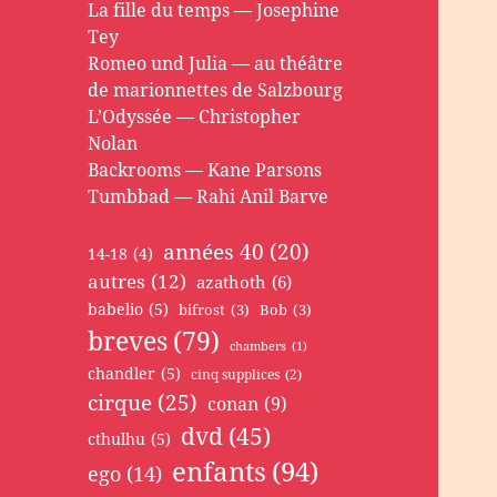
La fille du temps — Josephine
Tey
Romeo und Julia — au théâtre
de marionnettes de Salzbourg
L’Odyssée — Christopher
Nolan
Backrooms — Kane Parsons
Tumbbad — Rahi Anil Barve
années 40
(20)
14-18
(4)
autres
(12)
azathoth
(6)
babelio
(5)
bifrost
(3)
Bob
(3)
breves
(79)
chambers
(1)
chandler
(5)
cinq supplices
(2)
cirque
(25)
conan
(9)
dvd
(45)
cthulhu
(5)
enfants
(94)
ego
(14)