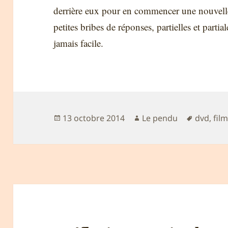
derrière eux pour en commencer une nouvell
petites bribes de réponses, partielles et parti
jamais facile.
Publié
Auteur
Mots-
13 octobre 2014
Le pendu
dvd
,
fil
le
clés