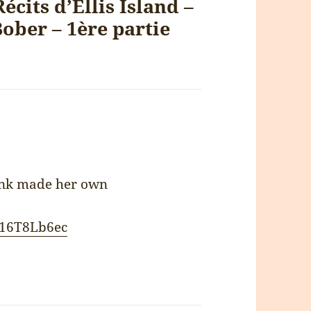
Récits d’Ellis Island –
ober – 1ère partie
onk made her own
Z16T8Lb6ec