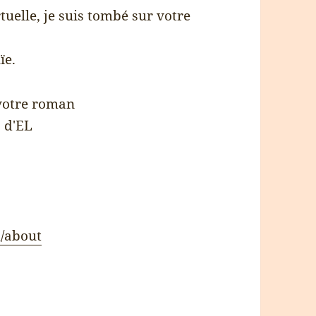
tuelle, je suis tombé sur votre
ïe.
 votre roman
s d'EL
m/about