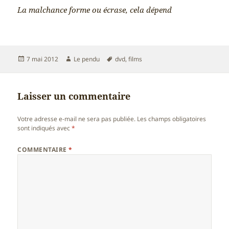
La malchance forme ou écrase, cela dépend
Publié
Auteur
Mots-
7 mai 2012
Le pendu
dvd
,
films
le
clés
Laisser un commentaire
Votre adresse e-mail ne sera pas publiée.
Les champs obligatoires
sont indiqués avec
*
COMMENTAIRE
*