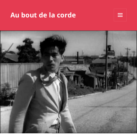
Au bout de la corde
MENU
ET
WIDGETS