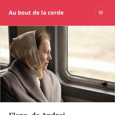
Au bout de la corde
MENU
ET
WIDGETS