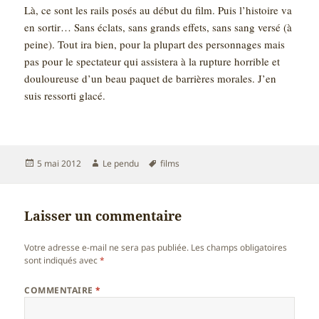
Là, ce sont les rails posés au début du film. Puis l’histoire va
en sortir… Sans éclats, sans grands effets, sans sang versé (à
peine). Tout ira bien, pour la plupart des personnages mais
pas pour le spectateur qui assistera à la rupture horrible et
douloureuse d’un beau paquet de barrières morales. J’en
suis ressorti glacé.
Publié
Auteur
Mots-
5 mai 2012
Le pendu
films
le
clés
Laisser un commentaire
Votre adresse e-mail ne sera pas publiée.
Les champs obligatoires
sont indiqués avec
*
COMMENTAIRE
*