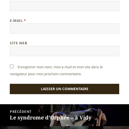
E-MAIL
*
SITE WEB
Enregistrer mon nom, mon e-mail et mon site dans le
navigateur pour mon prochain commentaire.
Navigation
PRÉCÉDENT
de
Le syndrome d’Orphée – à Vidy
Article
l’article
précédent :