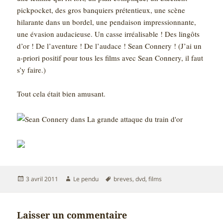
pickpocket, des gros banquiers prétentieux, une scène
hilarante dans un bordel, une pendaison impressionnante,
une évasion audacieuse. Un casse irréalisable ! Des lingôts
d’or ! De l’aventure ! De l’audace ! Sean Connery ! (J’ai un
a-priori positif pour tous les films avec Sean Connery, il faut
s’y faire.)
Tout cela était bien amusant.
Publié
Auteur
Mots-
3 avril 2011
Le pendu
breves
,
dvd
,
films
le
clés
Laisser un commentaire