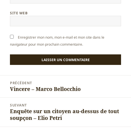
SITE WEB
Enregistrer mon nom, mon e-mail et mon site dans le
navigateur pour mon prochain commentaire.
Navigation
PRÉCÉDENT
de
Vincere – Marco Bellocchio
Article
l’article
précédent :
SUIVANT
Enquête sur un citoyen au-dessus de tout
Article
soupçon – Elio Petri
suivant :