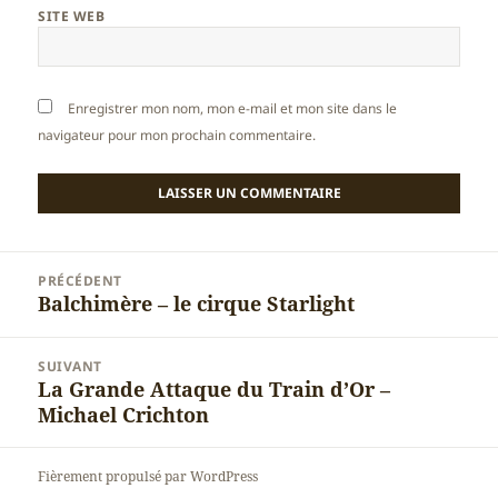
SITE WEB
Enregistrer mon nom, mon e-mail et mon site dans le
navigateur pour mon prochain commentaire.
Navigation
PRÉCÉDENT
de
Balchimère – le cirque Starlight
Article
l’article
précédent :
SUIVANT
La Grande Attaque du Train d’Or –
Article
Michael Crichton
suivant :
Fièrement propulsé par WordPress