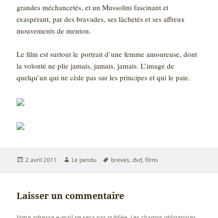
grandes méchancetés, et un Mussolini fascinant et
exaspérant, par des bravades, ses lâchetés et ses affreux
mouvements de menton.
Le film est surtout le
portrait d’une femme amoureuse, dont
la volonté ne plie jamais, jamais, jamais. L’image de
quelqu’un qui ne cède pas sur les principes et qui le paie.
Publié
Auteur
Mots-
2 avril 2011
Le pendu
breves
,
dvd
,
films
le
clés
Laisser un commentaire
Votre adresse e-mail ne sera pas publiée.
Les champs obligatoires