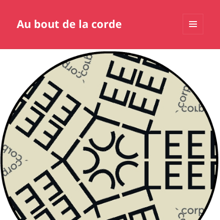
Au bout de la corde
MENU
ET
WIDGETS