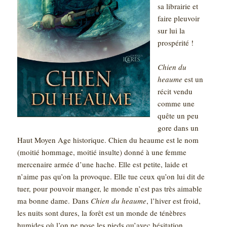
sa librairie et
faire pleuvoir
sur lui la
prospérité !
Chien du
heaume
est un
récit vendu
comme une
quête un peu
gore dans un
Haut Moyen Age historique. Chien du heaume est le nom
(moitié hommage, moitié insulte) donné à une femme
mercenaire armée d’une hache. Elle est petite, laide et
n’aime pas qu’on la provoque. Elle tue ceux qu’on lui dit de
tuer, pour pouvoir manger, le monde n’est pas très aimable
ma bonne dame. Dans
Chien du heaume
, l’hiver est froid,
les nuits sont dures, la forêt est un monde de ténèbres
humides où l’on ne pose les pieds qu’avec hésitation.