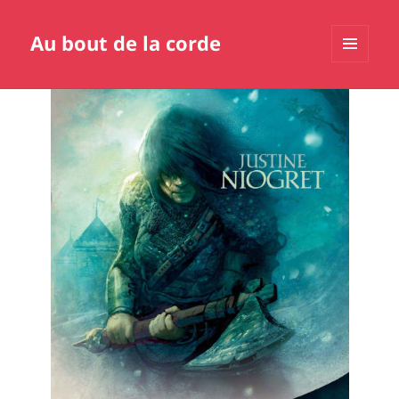
Au bout de la corde
MENU
ET
WIDGETS