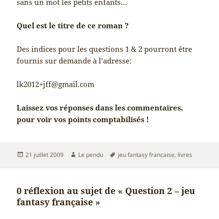
sans un mot les petits enfants…
Quel est le titre de ce roman ?
Des indices pour les questions 1 & 2 pourront être
fournis sur demande à l’adresse:
lk2012+jff@gmail.com
Laissez vos réponses dans les commentaires,
pour voir vos points comptabilisés !
Publié
Auteur
Mots-
21 juillet 2009
Le pendu
jeu fantasy francaise
,
livres
le
clés
0 réflexion au sujet de « Question 2 – jeu
fantasy française »