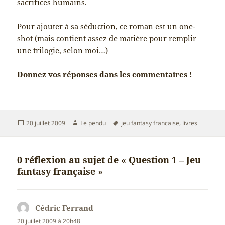
sacrifices humains.
Pour ajouter à sa séduction, ce roman est un one-
shot (mais contient assez de matière pour remplir
une trilogie, selon moi…)
Donnez vos réponses dans les commentaires !
Publié
Auteur
Mots-
20 juillet 2009
Le pendu
jeu fantasy francaise
,
livres
le
clés
0 réflexion au sujet de « Question 1 – Jeu
fantasy française »
Cédric Ferrand
dit :
20 juillet 2009 à 20h48