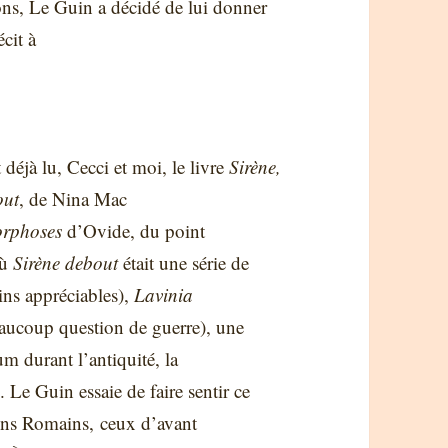
ons, Le Guin a décidé de lui donner
écit à
t déjà lu, Cecci et moi, le livre
Sirène,
out
, de Nina Mac
rphoses
d’Ovide, du point
où
Sirène debout
était une série de
oins appréciables),
Lavinia
eaucoup question de guerre), une
um durant l’antiquité, la
 Le Guin essaie de faire sentir ce
ciens Romains, ceux d’avant