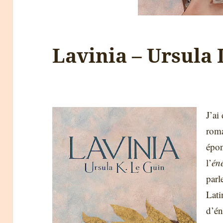
Lavinia – Ursula
J’ai
roma
épon
l’
én
parl
Lati
d’én