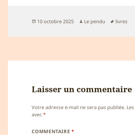
Publié
Auteur
Mots-
10 octobre 2025
Le pendu
livres
le
clés
Laisser un commentaire
Votre adresse e-mail ne sera pas publiée.
Les
avec
*
COMMENTAIRE
*