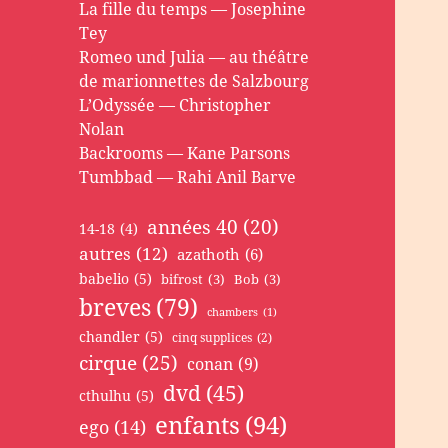
La fille du temps — Josephine
Tey
Romeo und Julia — au théâtre
de marionnettes de Salzbourg
L’Odyssée — Christopher
Nolan
Backrooms — Kane Parsons
Tumbbad — Rahi Anil Barve
années 40
(20)
14-18
(4)
autres
(12)
azathoth
(6)
babelio
(5)
bifrost
(3)
Bob
(3)
breves
(79)
chambers
(1)
chandler
(5)
cinq supplices
(2)
cirque
(25)
conan
(9)
dvd
(45)
cthulhu
(5)
enfants
(94)
ego
(14)