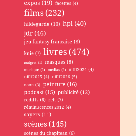
expos
(19)
facettes
(4)
films
(232)
hpl
(40)
hildegarde
(10)
jdr
(46)
jeu fantasy francaise
(8)
livres
(474)
knie
(7)
masques
(8)
maigret
(1)
nifff2024
(4)
musique
(2)
médias
(2)
nifff2025
(4)
nifff2026
(5)
peinture
(16)
noon
(3)
podcast
(15)
publicité
(12)
rediffs
(6)
reh
(7)
réminiscences 2012
(4)
sayers
(11)
scènes
(145)
scènes du chapiteau
(6)