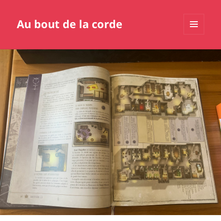
Au bout de la corde
MENU
ET
WIDGETS