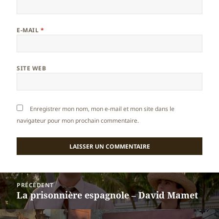
E-MAIL
*
SITE WEB
Enregistrer mon nom, mon e-mail et mon site dans le
navigateur pour mon prochain commentaire.
Navigation
PRÉCÉDENT
de
La prisonnière espagnole – David Mamet
Article
l’article
précédent :