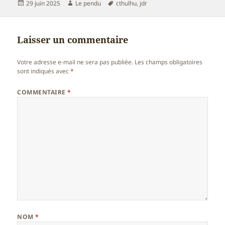
Publié
Auteur
Mots-
29 juin 2025
Le pendu
cthulhu
,
jdr
le
clés
Laisser un commentaire
Votre adresse e-mail ne sera pas publiée.
Les champs obligatoires
sont indiqués avec
*
COMMENTAIRE
*
NOM
*