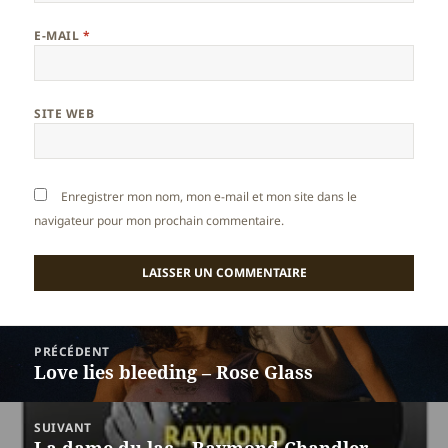
E-MAIL
*
SITE WEB
Enregistrer mon nom, mon e-mail et mon site dans le
navigateur pour mon prochain commentaire.
Navigation
PRÉCÉDENT
de
Love lies bleeding – Rose Glass
Article
l’article
précédent :
SUIVANT
La dame du lac – Raymond Chandler
Article