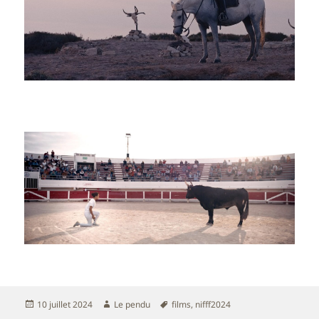
Publié
Auteur
Mots-
10 juillet 2024
Le pendu
films
,
nifff2024
le
clés