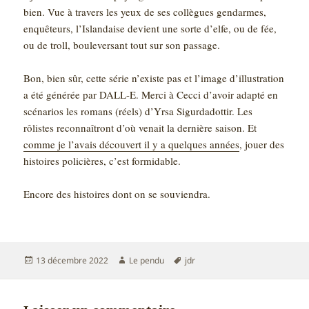
bien. Vue à travers les yeux de ses collègues gendarmes,
enquêteurs, l’Islandaise devient une sorte d’elfe, ou de fée,
ou de troll, bouleversant tout sur son passage.
Bon, bien sûr, cette série n’existe pas et l’image d’illustration
a été générée par DALL-E. Merci à Cecci d’avoir adapté en
scénarios les romans (réels) d’Yrsa Sigurdadottir. Les
rôlistes reconnaîtront d’où venait la dernière saison. Et
comme je l’avais découvert il y a quelques années
, jouer des
histoires policières, c’est formidable.
Encore des histoires dont on se souviendra.
Publié
Auteur
Mots-
13 décembre 2022
Le pendu
jdr
le
clés