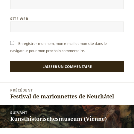
SITE WEB
Enregistrer mon nom, mon e-mail et mon site dans le
navigateur pour mon prochain commentaire.
Navigation
PRÉCÉDENT
de
Festival de marionnettes de Neuchâtel
Article
l’article
précédent :
SUIVANT
Kunsthistorischesmuseum (Vienne)
Article
suivant :