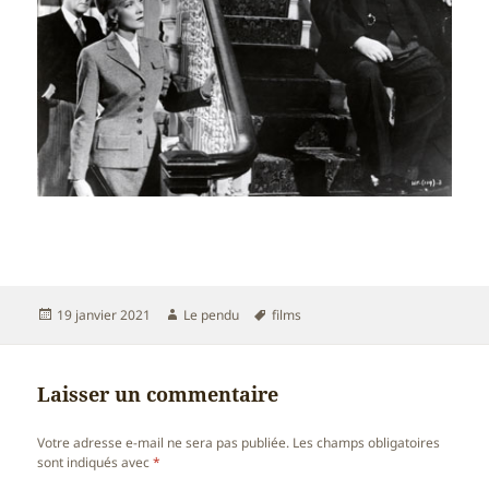
Publié
Auteur
Mots-
19 janvier 2021
Le pendu
films
le
clés
Laisser un commentaire
Votre adresse e-mail ne sera pas publiée.
Les champs obligatoires
sont indiqués avec
*