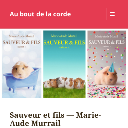
Au bout de la corde
MENU
ET
WIDGETS
Sauveur et fils — Marie-
Aude Murrail