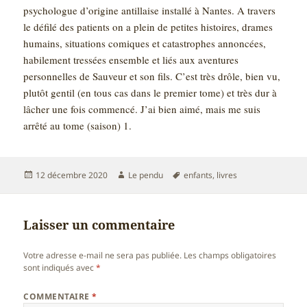
psychologue d’origine antillaise installé à Nantes. A travers
le défilé des patients on a plein de petites histoires, drames
humains, situations comiques et catastrophes annoncées,
habilement tressées ensemble et liés aux aventures
personnelles de Sauveur et son fils. C’est très drôle, bien vu,
plutôt gentil (en tous cas dans le premier tome) et très dur à
lâcher une fois commencé. J’ai bien aimé, mais me suis
arrêté au tome (saison) 1.
Publié
Auteur
Mots-
12 décembre 2020
Le pendu
enfants
,
livres
le
clés
Laisser un commentaire
Votre adresse e-mail ne sera pas publiée.
Les champs obligatoires
sont indiqués avec
*
COMMENTAIRE
*