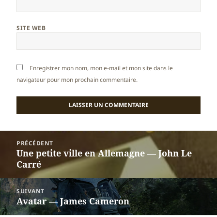
SITE WEB
Enregistrer mon nom, mon e-mail et mon site dans le
navigateur pour mon prochain commentaire.
Navigation
PRÉCÉDENT
de
Une petite ville en Allemagne — John Le
Article
l’article
Carré
précédent :
SUIVANT
Avatar — James Cameron
Article
suivant :