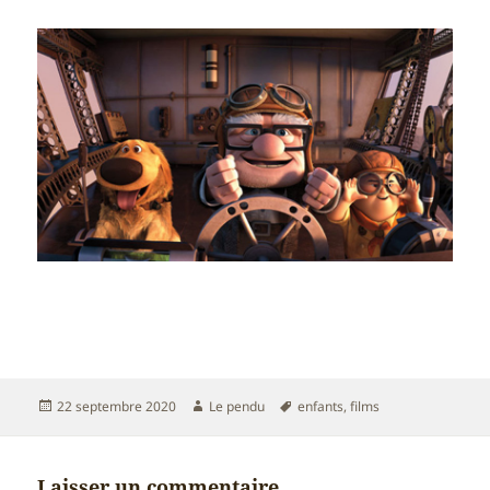
Publié
Auteur
Mots-
22 septembre 2020
Le pendu
enfants
,
films
le
clés
Laisser un commentaire