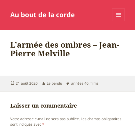
Au bout de la corde
MENU
ET
WIDGETS
L’armée des ombres – Jean-
Pierre Melville
Publié
Auteur
Mots-
21 août 2020
Le pendu
années 40
,
films
le
clés
Laisser un commentaire
Votre adresse e-mail ne sera pas publiée.
Les champs obligatoires
sont indiqués avec
*