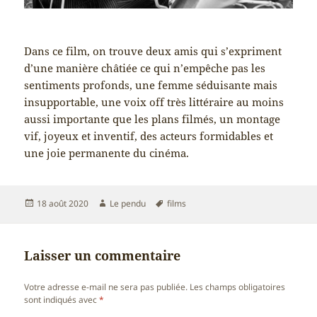
Dans ce film, on trouve deux amis qui s’expriment
d’une manière châtiée ce qui n’empêche pas les
sentiments profonds, une femme séduisante mais
insupportable, une voix off très littéraire au moins
aussi importante que les plans filmés, un montage
vif, joyeux et inventif, des acteurs formidables et
une joie permanente du cinéma.
Publié
Auteur
Mots-
18 août 2020
Le pendu
films
le
clés
Laisser un commentaire
Votre adresse e-mail ne sera pas publiée.
Les champs obligatoires
sont indiqués avec
*