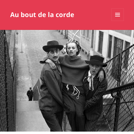
Au bout de la corde
MENU
ET
WIDGETS