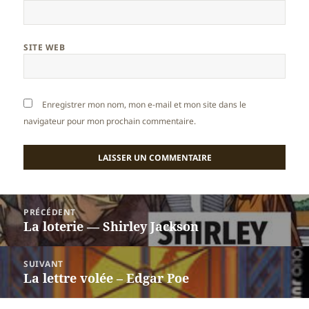
SITE WEB
Enregistrer mon nom, mon e-mail et mon site dans le
navigateur pour mon prochain commentaire.
Navigation
PRÉCÉDENT
de
La loterie — Shirley Jackson
Article
l’article
précédent :
SUIVANT
La lettre volée – Edgar Poe
Article
suivant :