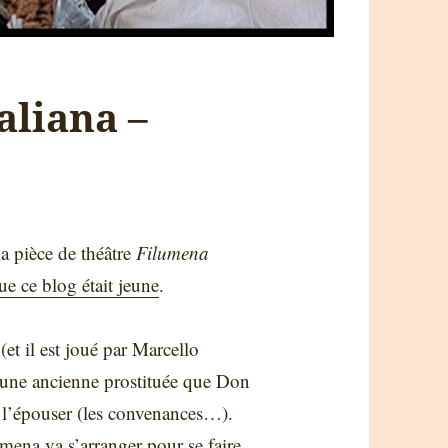
aliana –
a pièce de théâtre
Filumena
e ce blog était jeune
.
t il est joué par Marcello
 une ancienne prostituée que Don
 l’épouser (les convenances…).
ena va s’arranger pour se faire