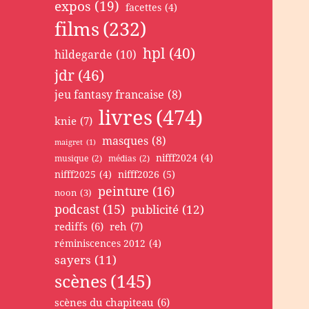
expos
(19)
facettes
(4)
films
(232)
hpl
(40)
hildegarde
(10)
jdr
(46)
jeu fantasy francaise
(8)
livres
(474)
knie
(7)
masques
(8)
maigret
(1)
nifff2024
(4)
musique
(2)
médias
(2)
nifff2025
(4)
nifff2026
(5)
peinture
(16)
noon
(3)
podcast
(15)
publicité
(12)
rediffs
(6)
reh
(7)
réminiscences 2012
(4)
sayers
(11)
scènes
(145)
scènes du chapiteau
(6)