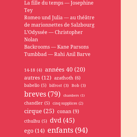
La fille du temps — Josephine
Tey
Romeo und Julia — au théâtre
de marionnettes de Salzbourg
L’Odyssée — Christopher
Nolan
Backrooms — Kane Parsons
Tumbbad — Rahi Anil Barve
années 40
(20)
14-18
(4)
autres
(12)
azathoth
(6)
babelio
(5)
bifrost
(3)
Bob
(3)
breves
(79)
chambers
(1)
chandler
(5)
cinq supplices
(2)
cirque
(25)
conan
(9)
dvd
(45)
cthulhu
(5)
enfants
(94)
ego
(14)