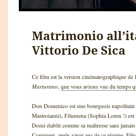
Matrimonio all’it
Vittorio De Sica
Ce film est la version cinématographique de l
Marturano
,
que vous avions vue du temps qu
Don Domenico est une bourgeois napolitain (e
Mastroianni), Filumena (Sophia Loren !) est
Domi établit comme sa maîtresse sans jamais
Comment, après vingt ans de ce régime, Filum