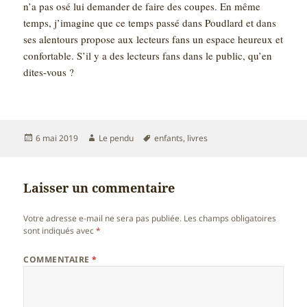
n’a pas osé lui demander de faire des coupes. En même
temps, j’imagine que ce temps passé dans Poudlard et dans
ses alentours propose aux lecteurs fans un espace heureux et
confortable. S’il y a des lecteurs fans dans le public, qu’en
dites-vous ?
Publié
Auteur
Mots-
6 mai 2019
Le pendu
enfants
,
livres
le
clés
Laisser un commentaire
Votre adresse e-mail ne sera pas publiée.
Les champs obligatoires
sont indiqués avec
*
COMMENTAIRE
*