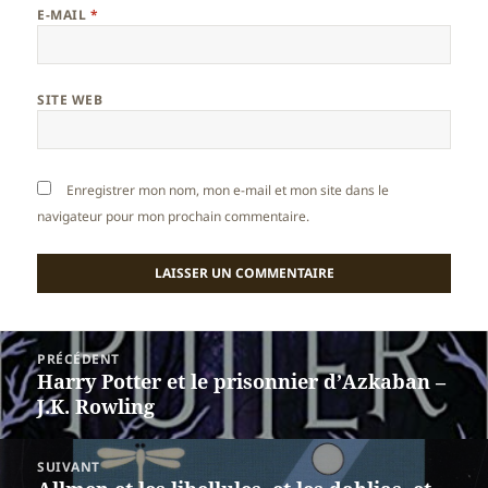
E-MAIL
*
SITE WEB
Enregistrer mon nom, mon e-mail et mon site dans le
navigateur pour mon prochain commentaire.
Navigation
PRÉCÉDENT
de
Harry Potter et le prisonnier d’Azkaban –
Article
l’article
J.K. Rowling
précédent :
SUIVANT