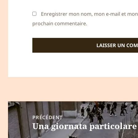
Enregistrer mon nom, mon e-mail et mon 
prochain commentaire.
Navigation
de
PRÉCÉDENT
Una giornata particolare 
l’article
Article
précédent :