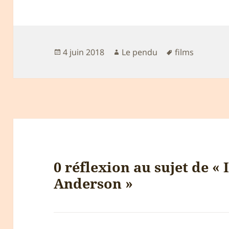
Publié
Auteur
Mots-
4 juin 2018
Le pendu
films
le
clés
0 réflexion au sujet de « 
Anderson »