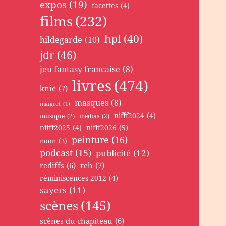
expos
(19)
facettes
(4)
films
(232)
hpl
(40)
hildegarde
(10)
jdr
(46)
jeu fantasy francaise
(8)
livres
(474)
knie
(7)
masques
(8)
maigret
(1)
nifff2024
(4)
musique
(2)
médias
(2)
nifff2025
(4)
nifff2026
(5)
peinture
(16)
noon
(3)
podcast
(15)
publicité
(12)
rediffs
(6)
reh
(7)
réminiscences 2012
(4)
sayers
(11)
scènes
(145)
scènes du chapiteau
(6)