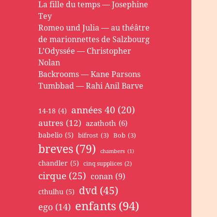
La fille du temps — Josephine
Tey
Romeo und Julia — au théâtre
de marionnettes de Salzbourg
L’Odyssée — Christopher
Nolan
Backrooms — Kane Parsons
Tumbbad — Rahi Anil Barve
années 40
(20)
14-18
(4)
autres
(12)
azathoth
(6)
babelio
(5)
bifrost
(3)
Bob
(3)
breves
(79)
chambers
(1)
chandler
(5)
cinq supplices
(2)
cirque
(25)
conan
(9)
dvd
(45)
cthulhu
(5)
enfants
(94)
ego
(14)