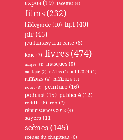
expos
(19)
facettes
(4)
films
(232)
hpl
(40)
hildegarde
(10)
jdr
(46)
jeu fantasy francaise
(8)
livres
(474)
knie
(7)
masques
(8)
maigret
(1)
nifff2024
(4)
musique
(2)
médias
(2)
nifff2025
(4)
nifff2026
(5)
peinture
(16)
noon
(3)
podcast
(15)
publicité
(12)
rediffs
(6)
reh
(7)
réminiscences 2012
(4)
sayers
(11)
scènes
(145)
scènes du chapiteau
(6)