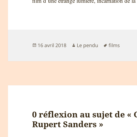
film d’une étrange lumière, incarnation de la
Publié
Auteur
Mots-
16 avril 2018
Le pendu
films
le
clés
0 réflexion au sujet de « 
Rupert Sanders »