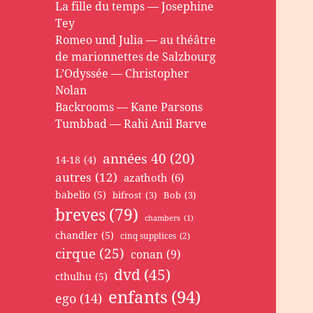
La fille du temps — Josephine
Tey
Romeo und Julia — au théâtre
de marionnettes de Salzbourg
L’Odyssée — Christopher
Nolan
Backrooms — Kane Parsons
Tumbbad — Rahi Anil Barve
années 40
(20)
14-18
(4)
autres
(12)
azathoth
(6)
babelio
(5)
bifrost
(3)
Bob
(3)
breves
(79)
chambers
(1)
chandler
(5)
cinq supplices
(2)
cirque
(25)
conan
(9)
dvd
(45)
cthulhu
(5)
enfants
(94)
ego
(14)