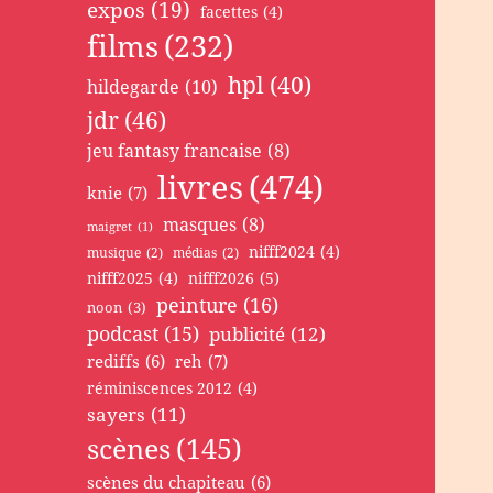
expos
(19)
facettes
(4)
films
(232)
hpl
(40)
hildegarde
(10)
jdr
(46)
jeu fantasy francaise
(8)
livres
(474)
knie
(7)
masques
(8)
maigret
(1)
nifff2024
(4)
musique
(2)
médias
(2)
nifff2025
(4)
nifff2026
(5)
peinture
(16)
noon
(3)
podcast
(15)
publicité
(12)
rediffs
(6)
reh
(7)
réminiscences 2012
(4)
sayers
(11)
scènes
(145)
scènes du chapiteau
(6)