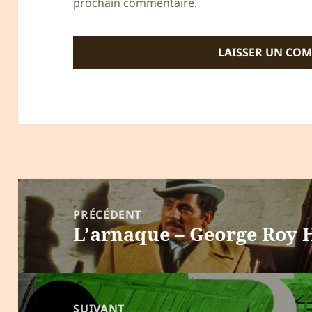
prochain commentaire.
Navigation
de
PRÉCÉDENT
L’arnaque – George Roy H
l’article
Article
précédent :
SUIVANT