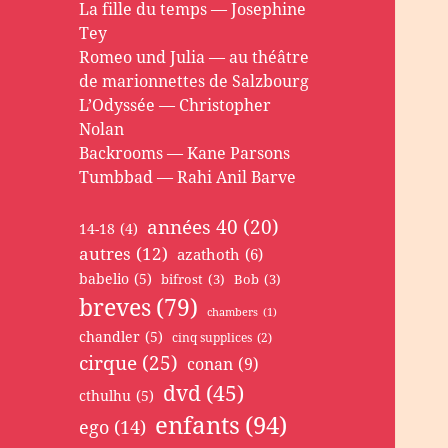
La fille du temps — Josephine
Tey
Romeo und Julia — au théâtre
de marionnettes de Salzbourg
L’Odyssée — Christopher
Nolan
Backrooms — Kane Parsons
Tumbbad — Rahi Anil Barve
années 40
(20)
14-18
(4)
autres
(12)
azathoth
(6)
babelio
(5)
bifrost
(3)
Bob
(3)
breves
(79)
chambers
(1)
chandler
(5)
cinq supplices
(2)
cirque
(25)
conan
(9)
dvd
(45)
cthulhu
(5)
enfants
(94)
ego
(14)