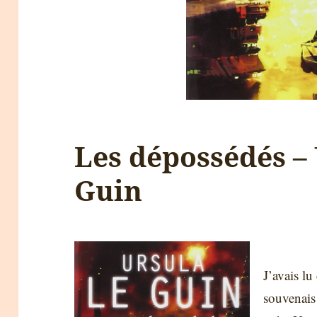
Les dépossédés –
Guin
J’avais l
souvenais