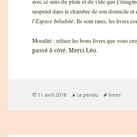
avec ce sens du plein et du vide que j’imagin
suspend dans le chambre de son domicile et 
l’Espace Inhabité
. Ils sont rares, les livres 
Moralité : relisez les bons livres que vous cro
passé à côté. Merci Léo.
Publié
Auteur
Mots-
11 avril 2018
Le pendu
livres
le
clés