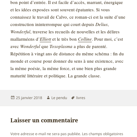
bon point d’entrée. Il est facile d’accès, marrant, énergique
et les idées exposées sont souvent épatantes. Si vous
connaissez le travail de Calvo, ce roman-ci est la suite d’une
construction ininterrompue qui court depuis
Delius
,
Wonderful
, traverse les recueils de nouvelles et les délires
mallarméens d’
Elliott
et le très bon
Colline
. Pour moi, c’est
avec
Wonderful
que
Toxoplasma
a plus de parenté.
Répétition à vingt ans de distance du même schéma : fin du
monde et course pour donner du sens à une existence, avec
la même poésie, la même force, et une bien plus grande
maturité littéraire et politique. La grande classe.
Publié
Auteur
Mots-
25 janvier 2018
Le pendu
livres
le
clés
Laisser un commentaire
Votre adresse e-mail ne sera pas publiée.
Les champs obligatoires