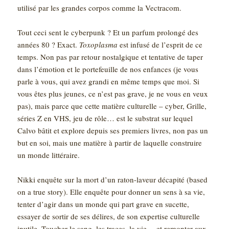
utilisé par les grandes corpos comme la Vectracom.
Tout ceci sent le cyberpunk ? Et un parfum prolongé des
années 80 ? Exact.
Toxoplasma
est infusé de l’esprit de ce
temps. Non pas par retour nostalgique et tentative de taper
dans l’émotion et le portefeuille de nos enfances (je vous
parle à vous, qui avez grandi en même temps que moi. Si
vous êtes plus jeunes, ce n’est pas grave, je ne vous en veux
pas), mais parce que cette matière culturelle – cyber, Grille,
séries Z en VHS, jeu de rôle… est le substrat sur lequel
Calvo bâtit et explore depuis ses premiers livres, non pas un
but en soi, mais une matière à partir de laquelle construire
un monde littéraire.
Nikki enquête sur la mort d’un raton-laveur décapité (based
on a true story). Elle enquête pour donner un sens à sa vie,
tenter d’agir dans un monde qui part grave en sucette,
essayer de sortir de ses délires, de son expertise culturelle
inutile. Toucher le sang, les traces, la vie… et remonter aux