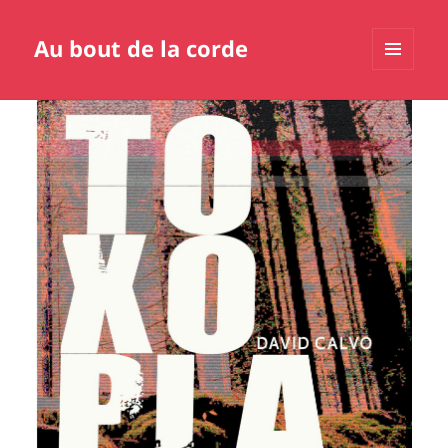
Au bout de la corde
MENU
ET
WIDGETS