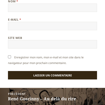
NOM
*
E-MAIL
*
SITE WEB
Enregistrer mon nom, mon e-mail et mon site dans le
navigateur pour mon prochain commentaire.
Navigation
PRÉCÉDENT
de
René Goscinny – Au delà du rire
Article
l’article
précédent :