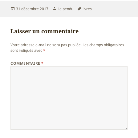
Publié
Auteur
Mots-
31 décembre 2017
Le pendu
livres
le
clés
Laisser un commentaire
Votre adresse e-mail ne sera pas publiée.
Les champs obligatoires
sont indiqués avec
*
COMMENTAIRE
*