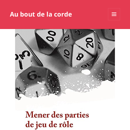
Au bout de la corde
MENU
ET
WIDGETS