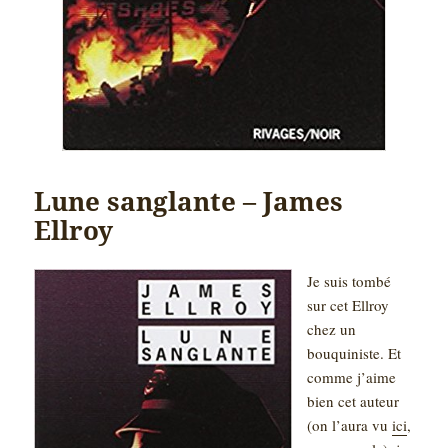
Lune sanglante – James
Ellroy
Je suis tombé
sur cet Ellroy
chez un
bouquiniste. Et
comme j’aime
bien cet auteur
(on l’aura vu
ici
,