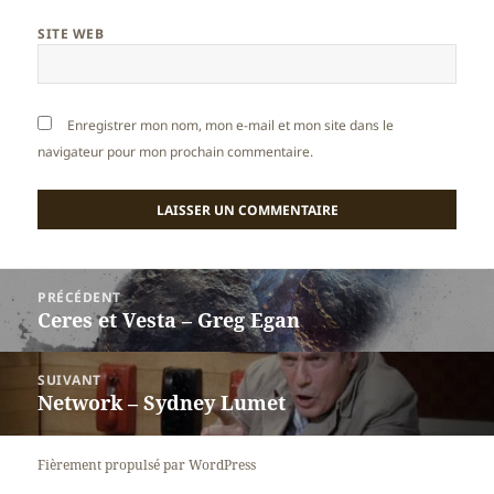
SITE WEB
Enregistrer mon nom, mon e-mail et mon site dans le
navigateur pour mon prochain commentaire.
Navigation
PRÉCÉDENT
de
Ceres et Vesta – Greg Egan
Article
l’article
précédent :
SUIVANT
Network – Sydney Lumet
Article
suivant :
Fièrement propulsé par WordPress