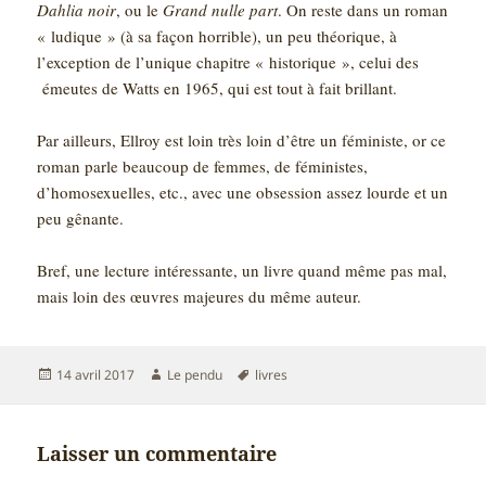
Dahlia noir
, ou le
Grand nulle part
. On reste dans un roman
« ludique » (à sa façon horrible), un peu théorique, à
l’exception de l’unique chapitre « historique », celui des
émeutes de Watts en 1965, qui est tout à fait brillant.
Par ailleurs, Ellroy est loin très loin d’être un féministe, or ce
roman parle beaucoup de femmes, de féministes,
d’homosexuelles, etc., avec une obsession assez lourde et un
peu gênante.
Bref, une lecture intéressante, un livre quand même pas mal,
mais loin des œuvres majeures du même auteur.
Publié
Auteur
Mots-
14 avril 2017
Le pendu
livres
le
clés
Laisser un commentaire