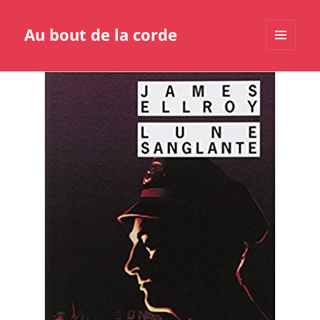
Au bout de la corde
MENU
ET
WIDGETS