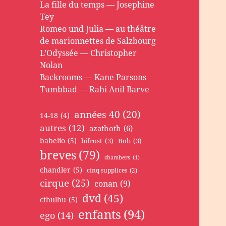
La fille du temps — Josephine
Tey
Romeo und Julia — au théâtre
de marionnettes de Salzbourg
L’Odyssée — Christopher
Nolan
Backrooms — Kane Parsons
Tumbbad — Rahi Anil Barve
années 40
(20)
14-18
(4)
autres
(12)
azathoth
(6)
babelio
(5)
bifrost
(3)
Bob
(3)
breves
(79)
chambers
(1)
chandler
(5)
cinq supplices
(2)
cirque
(25)
conan
(9)
dvd
(45)
cthulhu
(5)
enfants
(94)
ego
(14)