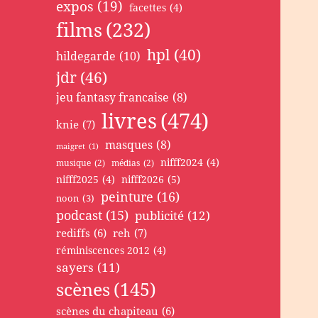
expos
(19)
facettes
(4)
films
(232)
hpl
(40)
hildegarde
(10)
jdr
(46)
jeu fantasy francaise
(8)
livres
(474)
knie
(7)
masques
(8)
maigret
(1)
nifff2024
(4)
musique
(2)
médias
(2)
nifff2025
(4)
nifff2026
(5)
peinture
(16)
noon
(3)
podcast
(15)
publicité
(12)
rediffs
(6)
reh
(7)
réminiscences 2012
(4)
sayers
(11)
scènes
(145)
scènes du chapiteau
(6)