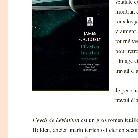
spatiale q
montrait d
tous les 
vraiment 
tourné ver
pour retro
l’image e
travail d’
Je peux r
travail d’
L’éveil de Léviathan
est un gros roman feuill
Holden, ancien marin terrien officier en seco