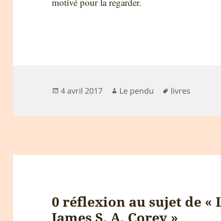
motivé pour la regarder.
Publié
Auteur
Mots-
4 avril 2017
Le pendu
livres
le
clés
0 réflexion au sujet de « 
James S. A. Corey »