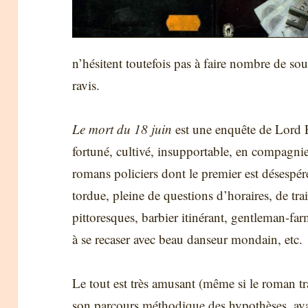
n’hésitent toutefois pas à faire nombre de s
ravis.
Le mort du 18 juin
est une enquête de Lord P
fortuné, cultivé, insupportable, en compagni
romans policiers dont le premier est désesp
tordue, pleine de questions d’horaires, de tr
pittoresques, barbier itinérant, gentleman-far
à se recaser avec beau danseur mondain, etc.
Le tout est très amusant (même si le roman tr
son parcours méthodique des hypothèses, ava