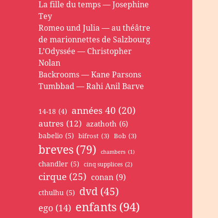
La fille du temps — Josephine
Tey
Romeo und Julia — au théâtre
de marionnettes de Salzbourg
L’Odyssée — Christopher
Nolan
Backrooms — Kane Parsons
Tumbbad — Rahi Anil Barve
années 40
(20)
14-18
(4)
autres
(12)
azathoth
(6)
babelio
(5)
bifrost
(3)
Bob
(3)
breves
(79)
chambers
(1)
chandler
(5)
cinq supplices
(2)
cirque
(25)
conan
(9)
dvd
(45)
cthulhu
(5)
enfants
(94)
ego
(14)