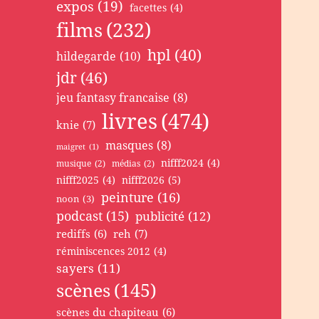
expos
(19)
facettes
(4)
films
(232)
hpl
(40)
hildegarde
(10)
jdr
(46)
jeu fantasy francaise
(8)
livres
(474)
knie
(7)
masques
(8)
maigret
(1)
nifff2024
(4)
musique
(2)
médias
(2)
nifff2025
(4)
nifff2026
(5)
peinture
(16)
noon
(3)
podcast
(15)
publicité
(12)
rediffs
(6)
reh
(7)
réminiscences 2012
(4)
sayers
(11)
scènes
(145)
scènes du chapiteau
(6)