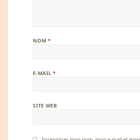
NOM
*
E-MAIL
*
SITE WEB
Enregistrer mon nom, mon e-mail et mon 