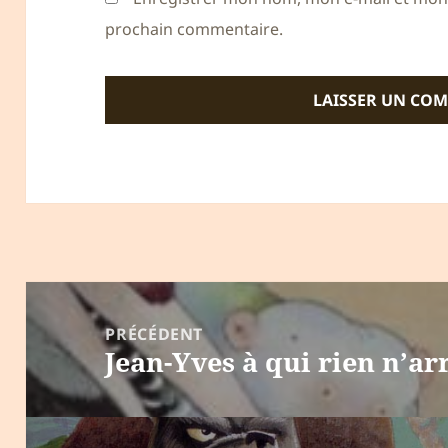
prochain commentaire.
Navigation
de
PRÉCÉDENT
Jean-Yves à qui rien n’ar
l’article
Article
précédent :