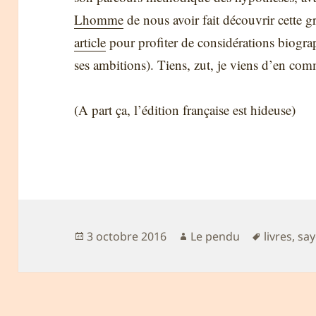
Lhomme
de nous avoir fait découvrir cette
article
pour profiter de considérations biograp
ses ambitions). Tiens, zut, je viens d’en c
(A part ça, l’édition française est hideuse)
Publié
Auteur
Mots-
3 octobre 2016
Le pendu
livres
,
say
le
clés