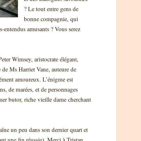
? Le tout entre gens de
bonne compagnie, qui
ous-entendus amusants ? Vous serez
eter Wimsey, aristocrate élégant,
e de Ms Harriet Vane, auteure de
érément amoureux. L’énigme est
ains, de marées, et de personnages
mer butor, riche vieille dame cherchant
aîne un peu dans son dernier quart et
nt une fin réussie). Merci à
Tristan