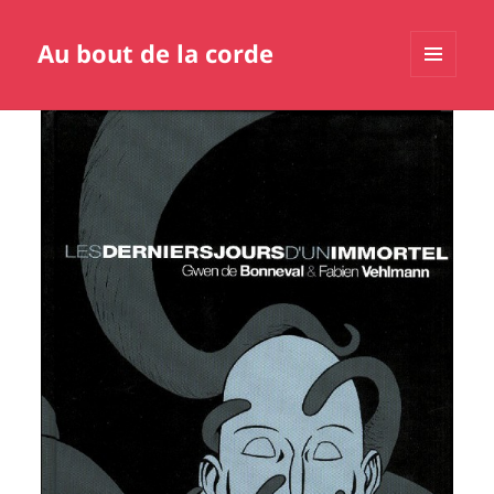
Au bout de la corde
MENU
ET
WIDGETS