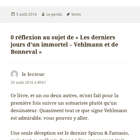
Publié
Auteur
Mots-
5 août 2016
Le pendu
livres
le
clés
0 réflexion au sujet de « Les derniers
jours d’un immortel – Vehlmann et de
Bonneval »
le lecteur
dit :
25 août 2016 à 8h51
Ce livre, et un ou deux autres, m'ont fait pour la
première fois suivre un scénariste plutôt qu'un
dessinateur. Quasiment tout ce que signe Vehlmann
est admirable, vous pouvez y aller.
Une seule déception est le dernier Spirou & Fantasio,