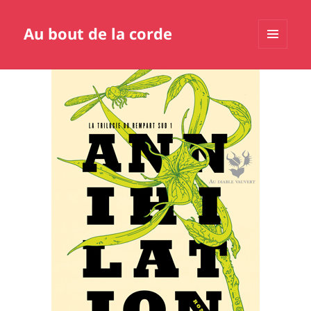
Au bout de la corde
MENU
ET
WIDGETS