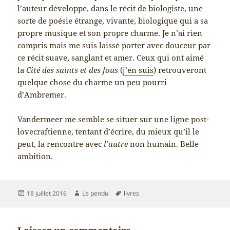
l’auteur développe, dans le récit de biologiste, une
sorte de poésie étrange, vivante, biologique qui a sa
propre musique et son propre charme. Je n’ai rien
compris mais me suis laissé porter avec douceur par
ce récit suave, sanglant et amer. Ceux qui ont aimé
la
Cité des saints et des fous
(
j’en suis
) retrouveront
quelque chose du charme un peu pourri
d’Ambremer.
Vandermeer me semble se situer sur une ligne post-
lovecraftienne, tentant d’écrire, du mieux qu’il le
peut, la rencontre avec
l’autre
non humain. Belle
ambition.
Publié
Auteur
Mots-
18 juillet 2016
Le pendu
livres
le
clés