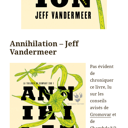
Annihilation – Jeff
Vandermeer
Pas évident
de
chroniquer
ce livre, lu
sur les
conseils
avisés de
Gromovar
et
de
Charybde/1
/2