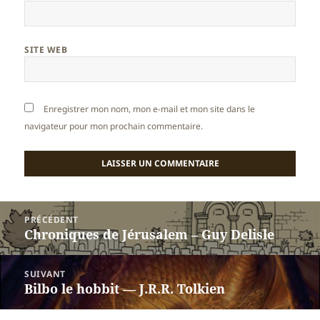
SITE WEB
Enregistrer mon nom, mon e-mail et mon site dans le
navigateur pour mon prochain commentaire.
Navigation
PRÉCÉDENT
de
Chroniques de Jérusalem – Guy Delisle
Article
l’article
précédent :
SUIVANT
Bilbo le hobbit — J.R.R. Tolkien
Article
suivant :