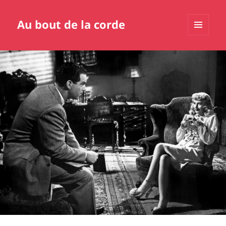
Au bout de la corde
MENU
ET
WIDGETS