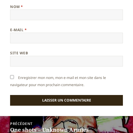
NOM
*
E-MAIL
*
SITE WEB
Enregistrer mon nom, mon e-mail et mon site dans le
navigateur pour mon prochain commentaire.
Navigation
PRÉCÉDENT
de
One shots – Unknown Armies
Article