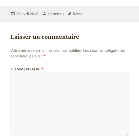
Publié
Auteur
Mots-
28 avril 2016
Le pendu
livres
le
clés
Laisser un commentaire
Votre adresse e-mail ne sera pas publiée.
Les champs obligatoires
sont indiqués avec
*
COMMENTAIRE
*