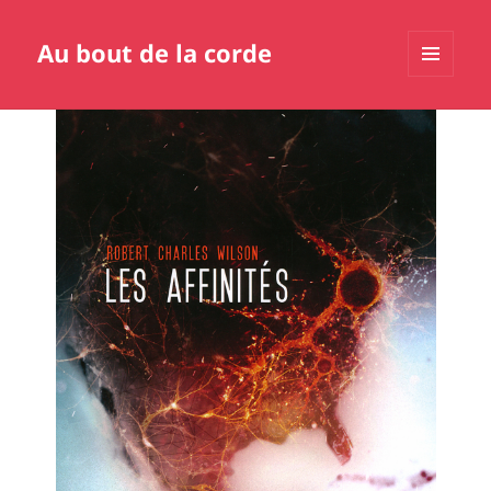
Au bout de la corde
MENU
ET
WIDGETS