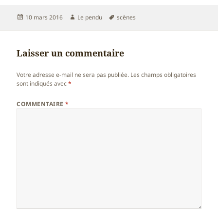
Publié
Auteur
Mots-
10 mars 2016
Le pendu
scènes
le
clés
Laisser un commentaire
Votre adresse e-mail ne sera pas publiée.
Les champs obligatoires
sont indiqués avec
*
COMMENTAIRE
*