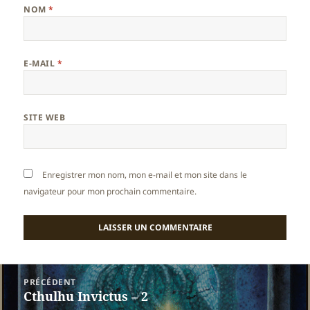
NOM
*
E-MAIL
*
SITE WEB
Enregistrer mon nom, mon e-mail et mon site dans le
navigateur pour mon prochain commentaire.
Navigation
PRÉCÉDENT
de
Cthulhu Invictus – 2
Article
l’article