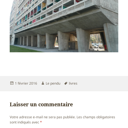
Publié
Auteur
Mots-
1 février 2016
Le pendu
livres
le
clés
Laisser un commentaire
Votre adresse e-mail ne sera pas publiée.
Les champs obligatoires
sont indiqués avec
*