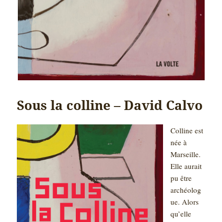
Sous la colline – David Calvo
Colline est
née à
Marseille.
Elle aurait
pu être
archéolog
ue. Alors
qu’elle