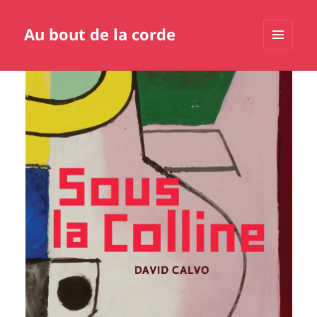
Au bout de la corde
MENU
ET
WIDGETS