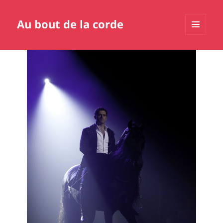
Au bout de la corde
MENU
ET
WIDGETS