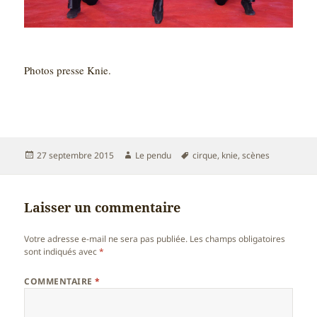
Photos presse Knie.
Publié
Auteur
Mots-
27 septembre 2015
Le pendu
cirque
,
knie
,
scènes
le
clés
Laisser un commentaire
Votre adresse e-mail ne sera pas publiée.
Les champs obligatoires
sont indiqués avec
*
COMMENTAIRE
*